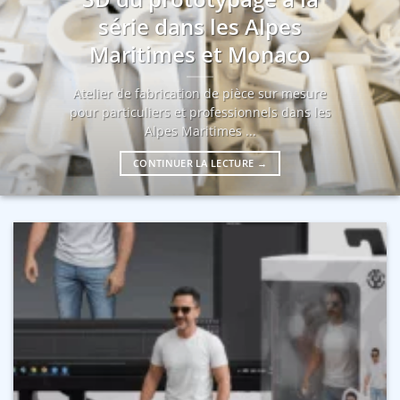
série dans les Alpes
Maritimes et Monaco
Atelier de fabrication de pièce sur mesure
pour particuliers et professionnels dans les
Alpes Maritimes ...
CONTINUER LA LECTURE
→