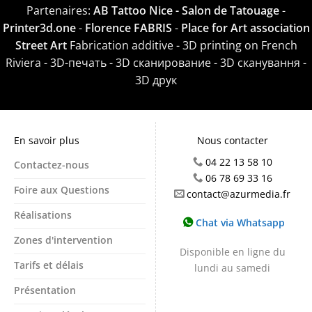
Partenaires:
AB Tattoo Nice - Salon de Tatouage
-
Printer3d.one
-
Florence FABRIS
-
Place for Art association
Street Art
Fabrication additive - 3D printing on French
Riviera - 3D-печать - 3D сканирование - 3D сканування -
3D друк
En savoir plus
Nous contacter
04 22 13 58 10
Contactez-nous
06 78 69 33 16
Foire aux Questions
contact@azurmedia.fr
Réalisations
Chat via Whatsapp
Zones d'intervention
Disponible en ligne du
Tarifs et délais
lundi au samedi
Présentation