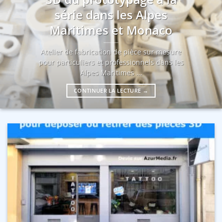
série dans les Alpes
Maritimes et Monaco
Atelier de fabrication de pièce sur mesure
pour particuliers et professionnels dans les
Alpes Maritimes ...
CONTINUER LA LECTURE
→