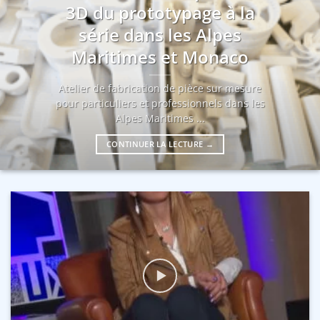
3D du prototypage à la
série dans les Alpes
Maritimes et Monaco
Atelier de fabrication de pièce sur mesure
pour particuliers et professionnels dans les
Alpes Maritimes ...
CONTINUER LA LECTURE
→