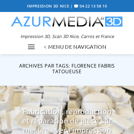
Passer
IMPRESSION 3D NICE
|
☎ 04 22 13 58 10
au
contenu
Impression 3D, Scan 3D Nice, Carros et France
< MENU DE NAVIGATION
ARCHIVES PAR TAGS:
FLORENCE FABRIS
TATOUEUSE
ATELIER DE CRÉATION IMPRESSION 3D RÉTRO-INGÉNIERIE SCAN 3D NICE
STUDIO 3D
Fabrication, reproduction
et réparation de pièce sur
mesure avec l’impression