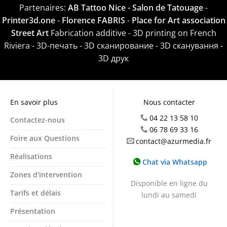
Partenaires:
AB Tattoo Nice - Salon de Tatouage
-
Printer3d.one
-
Florence FABRIS
-
Place for Art association
Street Art
Fabrication additive - 3D printing on French
Riviera - 3D-печать - 3D сканирование - 3D сканування -
3D друк
En savoir plus
Nous contacter
04 22 13 58 10
Contactez-nous
06 78 69 33 16
Foire aux Questions
contact@azurmedia.fr
Réalisations
Chat via Whatsapp
Zones d'intervention
Disponible en ligne du
Tarifs et délais
lundi au samedi
Présentation