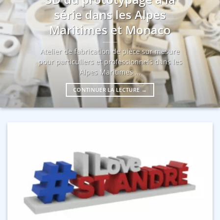
série dans les Alpes
Maritimes et Monaco
Atelier de fabrication de pièce sur mesure
pour particuliers et professionnels dans les
Alpes Maritimes ...
CONTINUER LA LECTURE
→