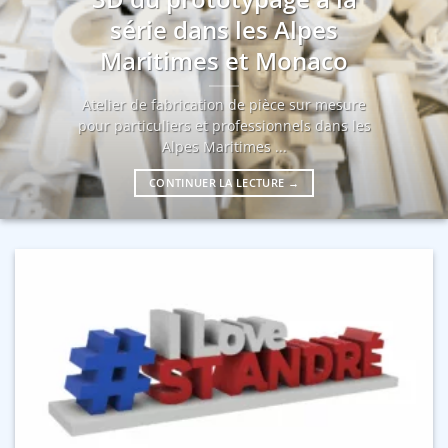
série dans les Alpes
Maritimes et Monaco
Atelier de fabrication de pièce sur mesure
pour particuliers et professionnels dans les
Alpes Maritimes ...
CONTINUER LA LECTURE
→