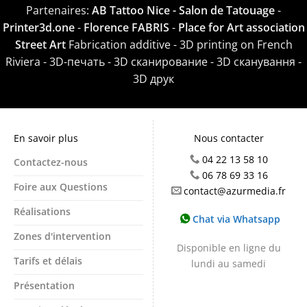
Partenaires:
AB Tattoo Nice - Salon de Tatouage
-
Printer3d.one
-
Florence FABRIS
-
Place for Art association
Street Art
Fabrication additive - 3D printing on French
Riviera - 3D-печать - 3D сканирование - 3D сканування -
3D друк
En savoir plus
Nous contacter
04 22 13 58 10
Contactez-nous
06 78 69 33 16
Foire aux Questions
contact@azurmedia.fr
Réalisations
Chat via Whatsapp
Zones d'intervention
Disponible en ligne du
Tarifs et délais
lundi au samedi
Présentation