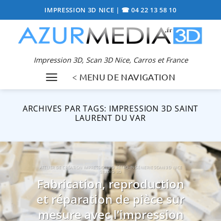
Passer
IMPRESSION 3D NICE
|
☎ 04 22 13 58 10
au
contenu
Impression 3D, Scan 3D Nice, Carros et France
< MENU DE NAVIGATION
ARCHIVES PAR TAGS:
IMPRESSION 3D SAINT
LAURENT DU VAR
ATELIER DE CRÉATION IMPRESSION 3D RÉTRO-INGÉNIERIE SCAN 3D NICE
STUDIO 3D
Fabrication, reproduction
et réparation de pièce sur
mesure avec l’impression