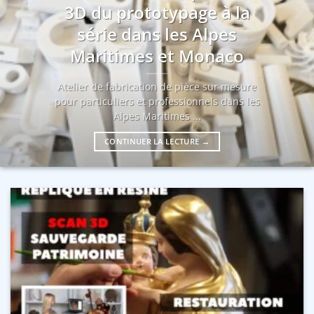
3D du prototypage à la
série dans les Alpes
Maritimes et Monaco
Atelier de fabrication de pièce sur mesure
pour particuliers et professionnels dans les
Alpes Maritimes ...
CONTINUER LA LECTURE
→