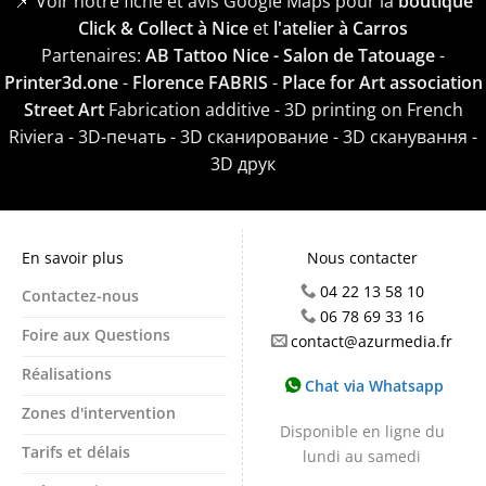
📌 Voir notre fiche et avis Google Maps pour la
boutique
Click & Collect à Nice
et
l'atelier à Carros
Partenaires:
AB Tattoo Nice - Salon de Tatouage
-
Printer3d.one
-
Florence FABRIS
-
Place for Art association
Street Art
Fabrication additive - 3D printing on French
Riviera - 3D-печать - 3D сканирование - 3D сканування -
3D друк
En savoir plus
Nous contacter
04 22 13 58 10
Contactez-nous
06 78 69 33 16
Foire aux Questions
contact@azurmedia.fr
Réalisations
Chat via Whatsapp
Zones d'intervention
Disponible en ligne du
Tarifs et délais
lundi au samedi