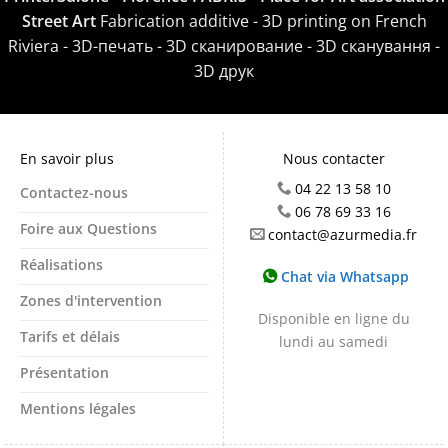
Street Art
Fabrication additive - 3D printing on French
Riviera - 3D-печать - 3D сканирование - 3D сканування -
3D друк
En savoir plus
Nous contacter
04 22 13 58 10
Contactez-nous
06 78 69 33 16
Foire aux Questions
contact@azurmedia.fr
Réalisations
Chat via Whatsapp
Zones d'intervention
Disponible en ligne du
Tarifs et délais
lundi au samedi
Présentation
Mentions légales