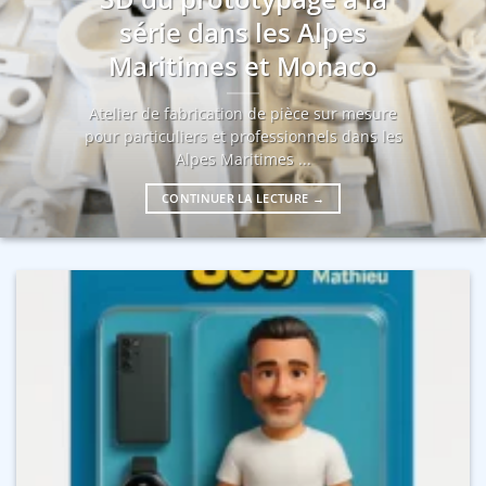
série dans les Alpes
Maritimes et Monaco
Atelier de fabrication de pièce sur mesure
pour particuliers et professionnels dans les
Alpes Maritimes ...
CONTINUER LA LECTURE
→