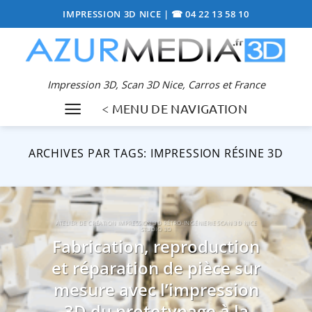
Passer
IMPRESSION 3D NICE
|
☎ 04 22 13 58 10
au
contenu
Impression 3D, Scan 3D Nice, Carros et France
< MENU DE NAVIGATION
ARCHIVES PAR TAGS:
IMPRESSION RÉSINE 3D
ATELIER DE CRÉATION IMPRESSION 3D RÉTRO-INGÉNIERIE SCAN 3D NICE
STUDIO 3D
Fabrication, reproduction
et réparation de pièce sur
mesure avec l’impression
3D du prototypage à la