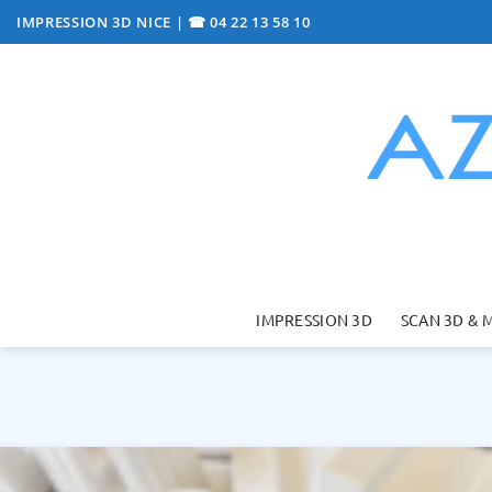
Passer
IMPRESSION 3D NICE
|
☎ 04 22 13 58 10
au
contenu
IMPRESSION 3D
SCAN 3D & 