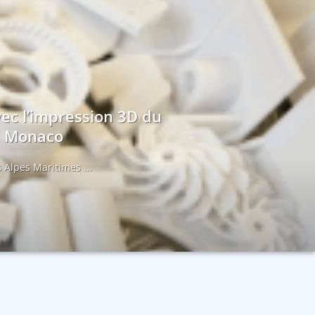
vec l’impression 3D du
et Monaco
 Alpes Maritimes ...