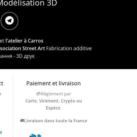
Modélisation 3D
et
l'atelier à Carros
ssociation Street Art
Fabrication additive
вання - 3D друк
ct
Paiement et livraison
e
💳Règlement par
Carte, Virement, Crypto ou
Espèce
.
🚚
Livraison dans toute la France
a