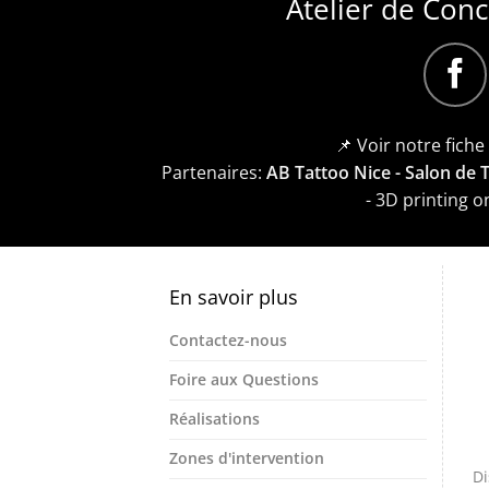
Atelier de Con
📌 Voir notre fich
Partenaires:
AB Tattoo Nice - Salon de
- 3D printing 
En savoir plus
Contactez-nous
Foire aux Questions
Réalisations
Zones d'intervention
Di