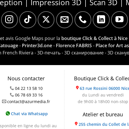
ception | Impression 3D | Scan 3D | 
e et avis Google Maps pour la
boutique Click & Collect à Nice
 Tatouage
-
Printer3d.one
-
Florence FABRIS
-
Place for Art a
on French Riviera - 3D-печать - 3D сканирование - 3D скану
Nous contacter
Boutique Click & Colle
04 22 13 58 10
63 rue Rossini 06000 Nic
06 78 69 33 16
du Lundi au vendredi
contact@azurmedia.fr
de 9h00 à 18h00 non-stop
Chat via Whatsapp
Atelier et bureau
255 chemin du Collet de l
sponible en ligne du lundi au