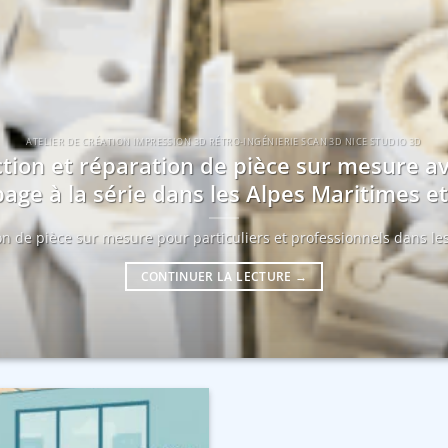
ATELIER DE CRÉATION IMPRESSION 3D RÉTRO-INGÉNIERIE SCAN 3D NICE STUDIO 3D
tion et réparation de pièce sur mesure a
age à la série dans les Alpes Maritimes 
ion de pièce sur mesure pour particuliers et professionnels dans les
CONTINUER LA LECTURE
→