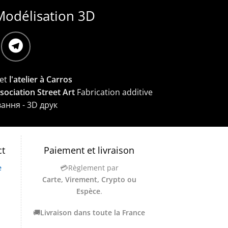
Modélisation 3D
et
l'atelier à Carros
ssociation Street Art
Fabrication additive
вання - 3D друк
ct
Paiement et livraison
e
💳Règlement par
Carte, Virement, Crypto ou
Espèce
.
🚚
Livraison dans toute la France