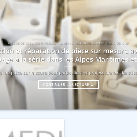
ATELIER DE CRÉATION IMPRESSION 3D RÉTRO-INGÉNIERIE SCAN 3D NICE STUDIO 3D
tion et réparation de pièce sur mesure a
age à la série dans les Alpes Maritimes 
ion de pièce sur mesure pour particuliers et professionnels dans les
CONTINUER LA LECTURE
→