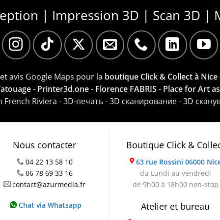
ception | Impression 3D | Scan 3D | 
e et avis Google Maps pour la
boutique Click & Collect à Nice
 Tatouage
-
Printer3d.one
-
Florence FABRIS
-
Place for Art a
on French Riviera - 3D-печать - 3D сканирование - 3D скану
Nous contacter
Boutique Click & Colle
04 22 13 58 10
63 rue Rossini 06000 Nic
06 78 69 33 16
du Lundi au vendredi
contact@azurmedia.fr
de 9h00 à 18h00 non-stop
Chat via Whatsapp
Atelier et bureau