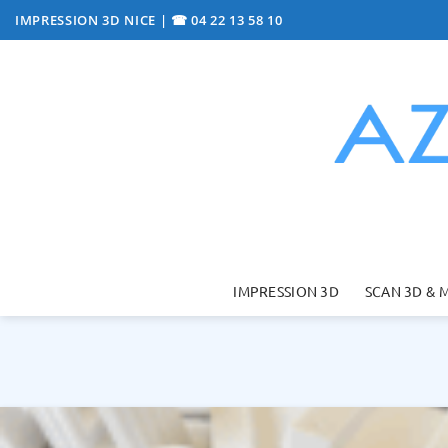
Passer
IMPRESSION 3D NICE
|
☎ 04 22 13 58 10
au
contenu
IMPRESSION 3D
SCAN 3D & 