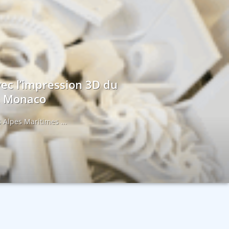
vec l’impression 3D du
et Monaco
 Alpes Maritimes ...