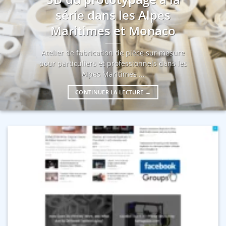
série dans les Alpes
Maritimes et Monaco
Atelier de fabrication de pièce sur mesure
pour particuliers et professionnels dans les
Alpes Maritimes ...
CONTINUER LA LECTURE
→