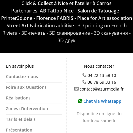
Click & Collect à Nice
et
l'atelier à Carros
Partenaires:
AB Tattoo Nice - Salon de Tatouage
-
Printer3d.one
-
Florence FABRIS
-
Place for Art association
Street Art
Fabrication additive - 3D printing on French
Riviera - 3D-печать - 3D сканирование - 3D сканування -
3D друк
En savoir plus
Nous contacter
04 22 13 58 10
Contactez-nous
06 78 69 33 16
Foire aux Questions
contact@azurmedia.fr
Réalisations
Chat via Whatsapp
Zones d'intervention
Disponible en ligne du
Tarifs et délais
lundi au samedi
Présentation