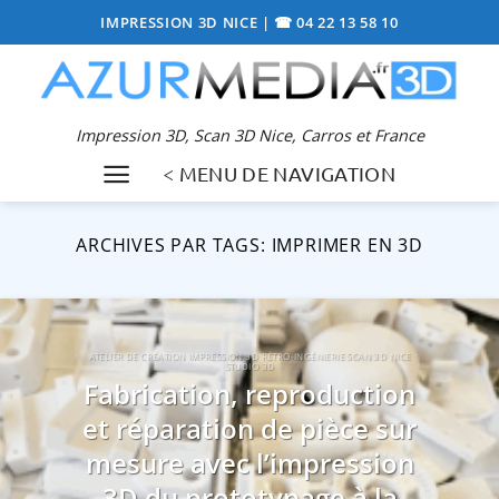
Passer
IMPRESSION 3D NICE
|
☎ 04 22 13 58 10
au
contenu
Impression 3D, Scan 3D Nice, Carros et France
< MENU DE NAVIGATION
ARCHIVES PAR TAGS:
IMPRIMER EN 3D
ATELIER DE CRÉATION IMPRESSION 3D RÉTRO-INGÉNIERIE SCAN 3D NICE
STUDIO 3D
Fabrication, reproduction
et réparation de pièce sur
mesure avec l’impression
3D du prototypage à la