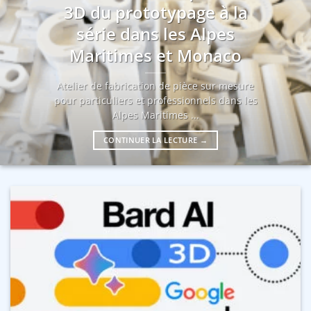
3D du prototypage à la
série dans les Alpes
Maritimes et Monaco
Atelier de fabrication de pièce sur mesure
pour particuliers et professionnels dans les
Alpes Maritimes ...
CONTINUER LA LECTURE
→