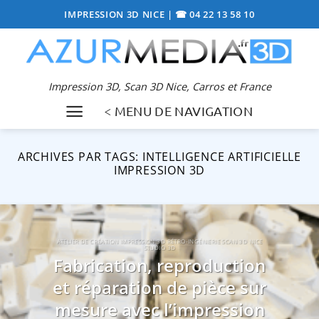
Passer
IMPRESSION 3D NICE
|
☎ 04 22 13 58 10
au
contenu
Impression 3D, Scan 3D Nice, Carros et France
< MENU DE NAVIGATION
ARCHIVES PAR TAGS:
INTELLIGENCE ARTIFICIELLE
IMPRESSION 3D
ATELIER DE CRÉATION IMPRESSION 3D RÉTRO-INGÉNIERIE SCAN 3D NICE
STUDIO 3D
Fabrication, reproduction
et réparation de pièce sur
mesure avec l’impression