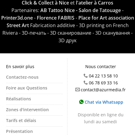
Click & Collect à Nice
et
l'atelier à Carros
Partenaires:
AB Tattoo Nice - Salon de Tatouage
-
Printer3d.one
-
Florence FABRIS
-
Place for Art association
Street Art
Fabrication additive - 3D printing on French
Riviera - 3D-печать - 3D сканирование - 3D сканування -
3D друк
En savoir plus
Nous contacter
04 22 13 58 10
Contactez-nous
06 78 69 33 16
Foire aux Questions
contact@azurmedia.fr
Réalisations
Chat via Whatsapp
Zones d'intervention
Disponible en ligne du
Tarifs et délais
lundi au samedi
Présentation