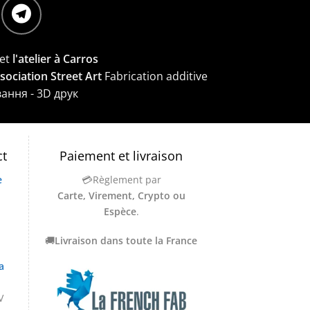
et
l'atelier à Carros
ssociation Street Art
Fabrication additive
вання - 3D друк
ct
Paiement et livraison
e
💳Règlement par
Carte, Virement, Crypto ou
Espèce
.
🚚
Livraison dans toute la France
a
V