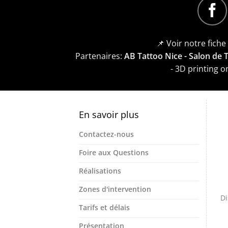
📌 Voir notre fich
Partenaires:
AB Tattoo Nice - Salon de
- 3D printing 
En savoir plus
Contactez-nous
Foire aux Questions
Réalisations
Zones d'intervention
Di
Tarifs et délais
Présentation