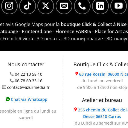
e et avis Google Maps pour la
boutique Click & Collect à Nice
 Tatouage
-
Printer3d.one
-
Florence FABRIS
-
Place for Art a
on French Riviera - 3D-печать - 3D сканирование - 3D скану
Nous contacter
Boutique Click & Colle
04 22 13 58 10
63 rue Rossini 06000 Nic
06 78 69 33 16
du Lundi au vendredi
contact@azurmedia.fr
de 9h00 à 18h00 non-stop
Chat via Whatsapp
Atelier et bureau
255 chemin du Collet de l
sponible en ligne du lundi au
Desse 06510 Carros
samedi
du Lundi au samedi sur RD