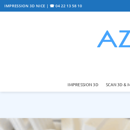
Passer
IMPRESSION 3D NICE
|
☎ 04 22 13 58 10
au
contenu
IMPRESSION 3D
SCAN 3D & 