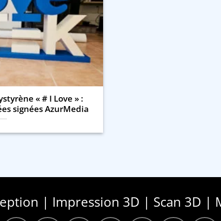
styrène « # I Love » :
ées signées AzurMedia
ception | Impression 3D | Scan 3D | 