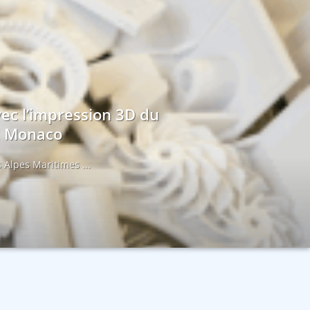
vec l’impression 3D du
et Monaco
 Alpes Maritimes ...