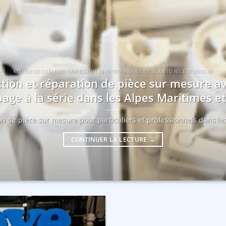
ATELIER DE CRÉATION IMPRESSION 3D RÉTRO-INGÉNIERIE SCAN 3D NICE STUDIO 3D
tion et réparation de pièce sur mesure a
age à la série dans les Alpes Maritimes 
ion de pièce sur mesure pour particuliers et professionnels dans les
CONTINUER LA LECTURE
→