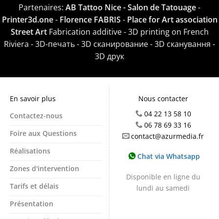
Partenaires:
AB Tattoo Nice - Salon de Tatouage
-
Printer3d.one
-
Florence FABRIS
-
Place for Art association
Street Art
Fabrication additive - 3D printing on French
Riviera - 3D-печать - 3D сканирование - 3D сканування -
3D друк
En savoir plus
Nous contacter
04 22 13 58 10
Contactez-nous
06 78 69 33 16
Foire aux Questions
contact@azurmedia.fr
Réalisations
Chat via Whatsapp
Zones d'intervention
Disponible en ligne du
Tarifs et délais
lundi au samedi
Présentation