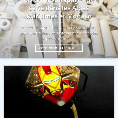
série dans les Alpes
Maritimes et Monaco
Atelier de fabrication de pièce sur mesure
pour particuliers et professionnels dans les
Alpes Maritimes ...
CONTINUER LA LECTURE
→