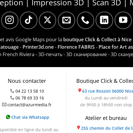
ception | Impression 3D | Scan 3D | 
e et avis Google Maps pour la
boutique Click & Collect à Nice
 Tatouage
-
Printer3d.one
-
Florence FABRIS
-
Place for Art a
on French Riviera - 3D-печать - 3D сканирование - 3D скану
Nous contacter
Boutique Click & Colle
04 22 13 58 10
63 rue Rossini 06000 Nic
06 78 69 33 16
du Lundi au vendredi
contact@azurmedia.fr
de 9h00 à 18h00 non-stop
Chat via Whatsapp
Atelier et bureau
255 chemin du Collet de l
sponible en ligne du lundi au