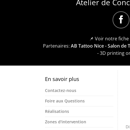
Atelier de Con
📌 Voir notre fich
Partenaires:
AB Tattoo Nice - Salon de
- 3D printing 
En savoir plus
Contactez-nous
Foire aux Questions
Réalisations
Zones d'intervention
Di