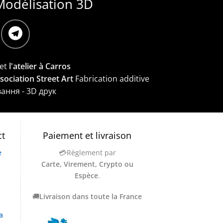
Modélisation 3D
et
l'atelier à Carros
ssociation Street Art
Fabrication additive
вання - 3D друк
ct
Paiement et livraison
e
💳Règlement par
Carte, Virement, Crypto ou
Espèce
.
🚚
Livraison dans toute la France
a