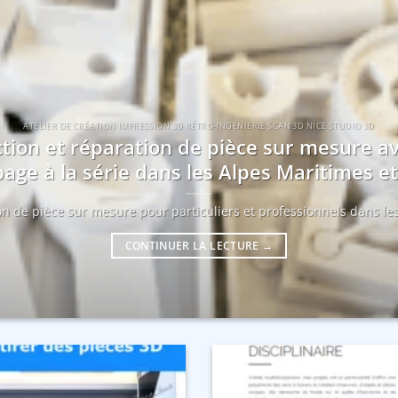
ATELIER DE CRÉATION IMPRESSION 3D RÉTRO-INGÉNIERIE SCAN 3D NICE STUDIO 3D
tion et réparation de pièce sur mesure a
age à la série dans les Alpes Maritimes 
ion de pièce sur mesure pour particuliers et professionnels dans les
CONTINUER LA LECTURE
→