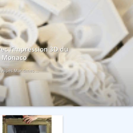
vec l’impression 3D du
et Monaco
 Alpes Maritimes ...