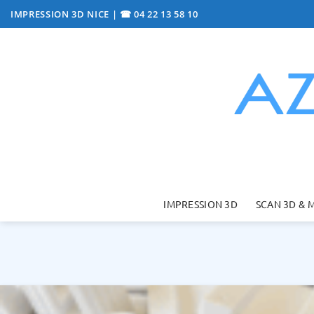
Passer
IMPRESSION 3D NICE
|
☎ 04 22 13 58 10
au
contenu
IMPRESSION 3D
SCAN 3D & 