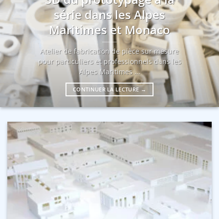
série dans les Alpes
Maritimes et Monaco
Atelier de fabrication de pièce sur mesure
pour particuliers et professionnels dans les
Alpes Maritimes ...
CONTINUER LA LECTURE
→