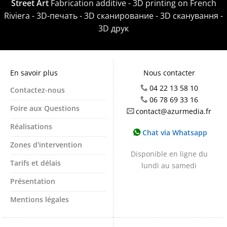
Street Art
Fabrication additive - 3D printing on French
Riviera - 3D-печать - 3D сканирование - 3D сканування -
3D друк
En savoir plus
Nous contacter
04 22 13 58 10
Contactez-nous
06 78 69 33 16
Foire aux Questions
contact@azurmedia.fr
Réalisations
Chat via Whatsapp
Zones d'intervention
Disponible en ligne du
Tarifs et délais
lundi au samedi
Présentation
Mentions légales