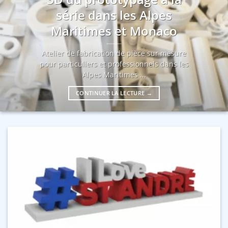
série dans les Alpes
Maritimes et Monaco
Atelier de fabrication de pièce sur mesure
pour particuliers et professionnels dans les
Alpes Maritimes ...
CONTINUER LA LECTURE
→