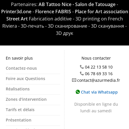
Partenaires:
AB Tattoo Nice - Salon de Tatouage
-
Printer3d.one
-
Florence FABRIS
-
Place for Art association
Street Art
Fabrication additive - 3D printing on French
Riviera - 3D-печать - 3D сканирование - 3D сканування -
3D друк
En savoir plus
Nous contacter
04 22 13 58 10
Contactez-nous
06 78 69 33 16
Foire aux Questions
contact@azurmedia.fr
Réalisations
Chat via Whatsapp
Zones d'intervention
Disponible en ligne du
Tarifs et délais
lundi au samedi
Présentation