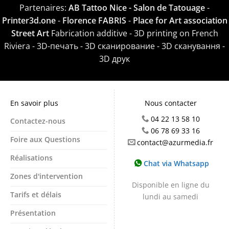
Partenaires:
AB Tattoo Nice - Salon de Tatouage
-
Printer3d.one
-
Florence FABRIS
-
Place for Art association
Street Art
Fabrication additive - 3D printing on French
Riviera - 3D-печать - 3D сканирование - 3D сканування -
3D друк
En savoir plus
Nous contacter
04 22 13 58 10
Contactez-nous
06 78 69 33 16
Foire aux Questions
contact@azurmedia.fr
Réalisations
Chat via Whatsapp
Zones d'intervention
Disponible en ligne du
Tarifs et délais
lundi au samedi
Présentation