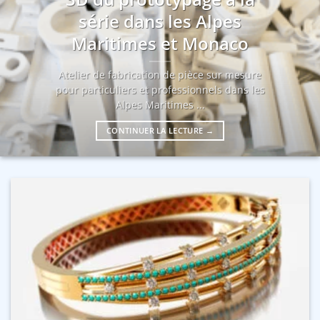
série dans les Alpes
Maritimes et Monaco
Atelier de fabrication de pièce sur mesure
pour particuliers et professionnels dans les
Alpes Maritimes ...
CONTINUER LA LECTURE
→