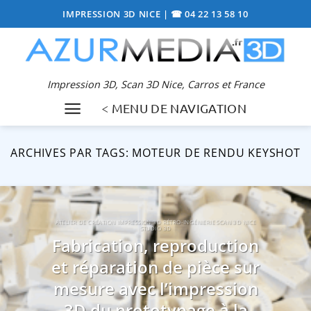
Passer
IMPRESSION 3D NICE
|
☎ 04 22 13 58 10
au
contenu
Impression 3D, Scan 3D Nice, Carros et France
< MENU DE NAVIGATION
ARCHIVES PAR TAGS:
MOTEUR DE RENDU KEYSHOT
ATELIER DE CRÉATION IMPRESSION 3D RÉTRO-INGÉNIERIE SCAN 3D NICE
STUDIO 3D
Fabrication, reproduction
et réparation de pièce sur
mesure avec l’impression
3D du prototypage à la