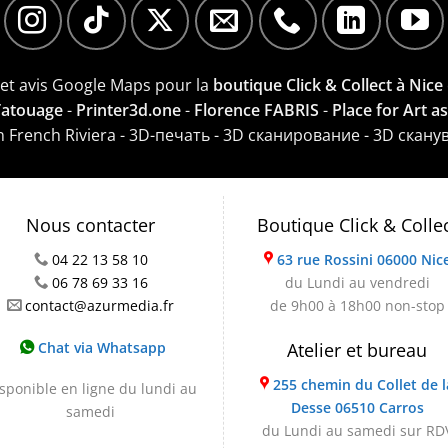
e et avis Google Maps pour la
boutique Click & Collect à Nice
 Tatouage
-
Printer3d.one
-
Florence FABRIS
-
Place for Art a
on French Riviera - 3D-печать - 3D сканирование - 3D скану
Nous contacter
Boutique Click & Colle
04 22 13 58 10
63 rue Rossini 06000 Nic
06 78 69 33 16
du Lundi au vendredi
contact@azurmedia.fr
de 9h00 à 18h00 non-stop
Chat via Whatsapp
Atelier et bureau
255 chemin du Collet de l
sponible en ligne du lundi au
Desse 06510 Carros
samedi
du Lundi au samedi sur RD