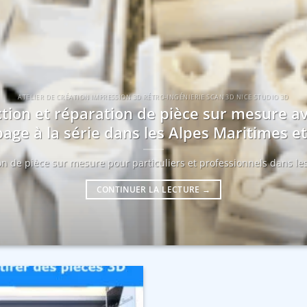
ATELIER DE CRÉATION IMPRESSION 3D RÉTRO-INGÉNIERIE SCAN 3D NICE STUDIO 3D
tion et réparation de pièce sur mesure a
age à la série dans les Alpes Maritimes 
ion de pièce sur mesure pour particuliers et professionnels dans les
CONTINUER LA LECTURE
→