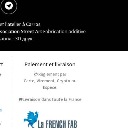
et
l'atelier à Carros
ssociation Street Art
Fabrication additive
вання - 3D друк
ct
Paiement et livraison
e
💳Règlement par
Carte, Virement, Crypto ou
Espèce
.
🚚
Livraison dans toute la France
a
V