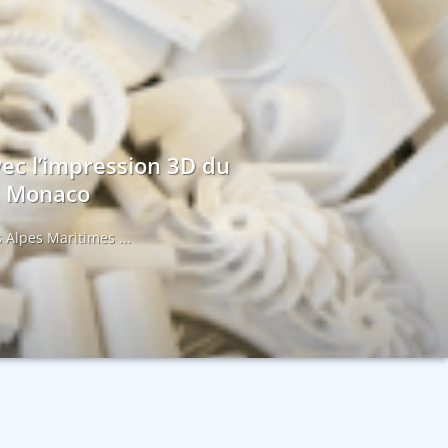
vec l’impression 3D du
et Monaco
 Alpes Maritimes ...