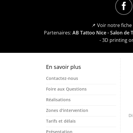
📌 Voir notre fich
Partenaires:
AB Tattoo Nice - Salon de
- 3D printing 
En savoir plus
Contactez-nous
Foire aux Questions
Réalisations
Zones d'intervention
Di
Tarifs et délais
Présentation