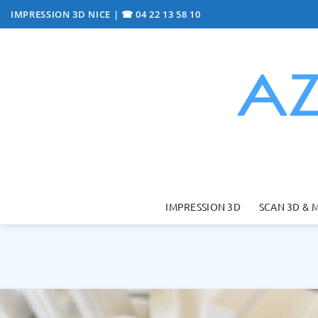
Passer
IMPRESSION 3D NICE
|
☎ 04 22 13 58 10
au
contenu
IMPRESSION 3D
SCAN 3D & 