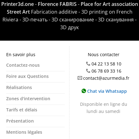
Printer3d.one
-
Florence FABRIS
-
Place for Art association
Street Art
Fabrication additive - 3D printing on French
Riviera - 3D-печать - 3D сканирование - 3D сканування -
3D друк
En savoir plus
Nous contacter
04 22 13 58 10
Contactez-nous
06 78 69 33 16
Foire aux Questions
contact@azurmedia.fr
Réalisations
Chat via Whatsapp
Zones d'intervention
Disponible en ligne du
Tarifs et délais
lundi au samedi
Présentation
Mentions légales