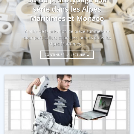
série dans les Alpes
Maritimes et Monaco
Atelier de fabrication de pièce sur mesure
pour particuliers et professionnels dans les
Alpes Maritimes ...
CONTINUER LA LECTURE
→