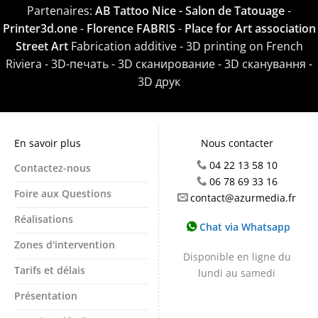
Partenaires:
AB Tattoo Nice - Salon de Tatouage
-
Printer3d.one
-
Florence FABRIS
-
Place for Art association
Street Art
Fabrication additive - 3D printing on French
Riviera - 3D-печать - 3D сканирование - 3D сканування -
3D друк
En savoir plus
Nous contacter
04 22 13 58 10
Contactez-nous
06 78 69 33 16
Foire aux Questions
contact@azurmedia.fr
Réalisations
Chat via Whatsapp
Zones d'intervention
Disponible en ligne du
Tarifs et délais
lundi au samedi
Présentation