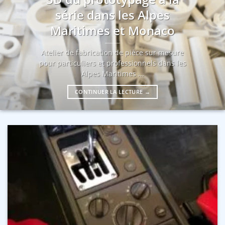
série dans les Alpes
Maritimes et Monaco
Atelier de fabrication de pièce sur mesure
pour particuliers et professionnels dans les
Alpes Maritimes ...
CONTINUER LA LECTURE
→