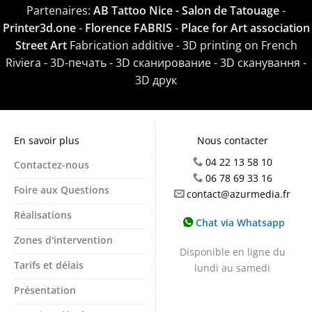
Partenaires:
AB Tattoo Nice - Salon de Tatouage
-
Printer3d.one
-
Florence FABRIS
-
Place for Art association
Street Art
Fabrication additive - 3D printing on French
Riviera - 3D-печать - 3D сканирование - 3D сканування -
3D друк
En savoir plus
Nous contacter
04 22 13 58 10
Contactez-nous
06 78 69 33 16
Foire aux Questions
contact@azurmedia.fr
Réalisations
Chat via Whatsapp
Zones d'intervention
Disponible en ligne du
Tarifs et délais
lundi au samedi
Présentation