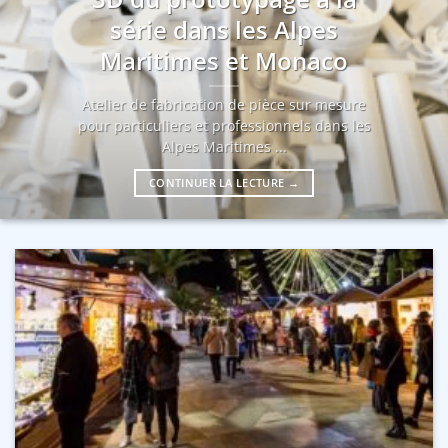
série dans les Alpes
Maritimes et Monaco
Atelier de fabrication de pièce sur mesure
pour particuliers et professionnels dans les
Alpes Maritimes ...
CONTINUER LA LECTURE
→