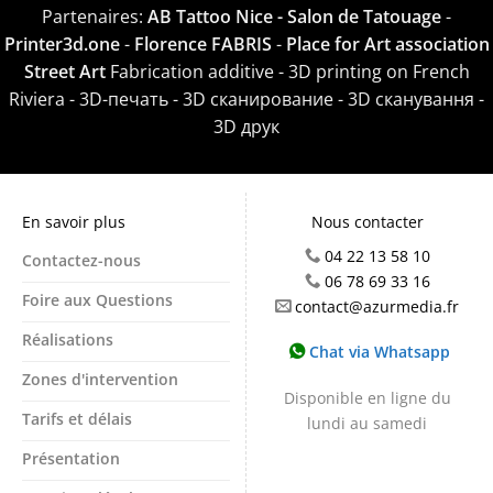
Partenaires:
AB Tattoo Nice - Salon de Tatouage
-
Printer3d.one
-
Florence FABRIS
-
Place for Art association
Street Art
Fabrication additive - 3D printing on French
Riviera - 3D-печать - 3D сканирование - 3D сканування -
3D друк
En savoir plus
Nous contacter
04 22 13 58 10
Contactez-nous
06 78 69 33 16
Foire aux Questions
contact@azurmedia.fr
Réalisations
Chat via Whatsapp
Zones d'intervention
Disponible en ligne du
Tarifs et délais
lundi au samedi
Présentation