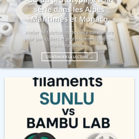
série dans les Alpes
Maritimes et Monaco
Atelier de fabrication de pièce sur mesure
pour particuliers et professionnels dans les
Alpes Maritimes ...
CONTINUER LA LECTURE
→