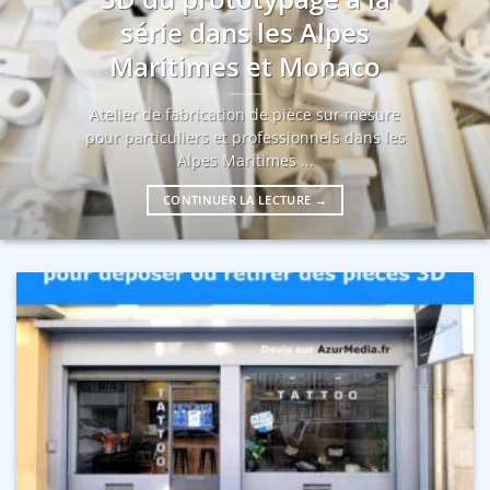
série dans les Alpes
Maritimes et Monaco
Atelier de fabrication de pièce sur mesure
pour particuliers et professionnels dans les
Alpes Maritimes ...
CONTINUER LA LECTURE
→