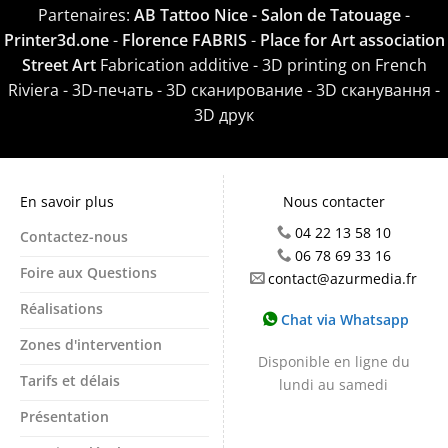
Partenaires:
AB Tattoo Nice - Salon de Tatouage
-
Printer3d.one
-
Florence FABRIS
-
Place for Art association
Street Art
Fabrication additive - 3D printing on French
Riviera - 3D-печать - 3D сканирование - 3D сканування -
3D друк
En savoir plus
Nous contacter
04 22 13 58 10
Contactez-nous
06 78 69 33 16
Foire aux Questions
contact@azurmedia.fr
Réalisations
Chat via Whatsapp
Zones d'intervention
Disponible en ligne du
Tarifs et délais
lundi au samedi
Présentation