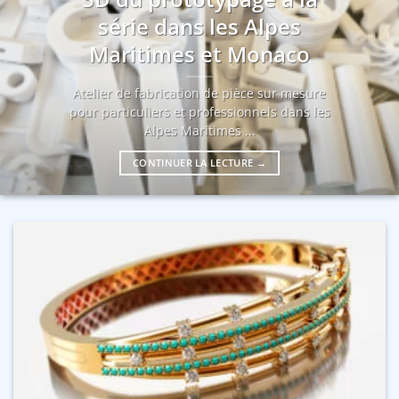
série dans les Alpes
Maritimes et Monaco
Atelier de fabrication de pièce sur mesure
pour particuliers et professionnels dans les
Alpes Maritimes ...
CONTINUER LA LECTURE
→