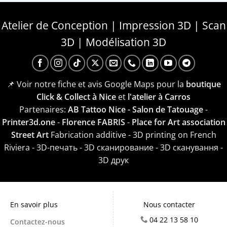
Atelier de Conception | Impression 3D | Scan
3D | Modélisation 3D
📌 Voir notre fiche et avis Google Maps pour la
boutique
Click & Collect à Nice
et
l'atelier à Carros
Partenaires:
AB Tattoo Nice - Salon de Tatouage
-
Printer3d.one
-
Florence FABRIS
-
Place for Art association
Street Art
Fabrication additive - 3D printing on French
Riviera - 3D-печать - 3D сканирование - 3D сканування -
3D друк
En savoir plus
Nous contacter
04 22 13 58 10
Contactez-nous