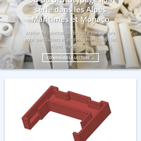
série dans les Alpes
Maritimes et Monaco
Atelier de fabrication de pièce sur mesure
pour particuliers et professionnels dans les
Alpes Maritimes ...
CONTINUER LA LECTURE
→