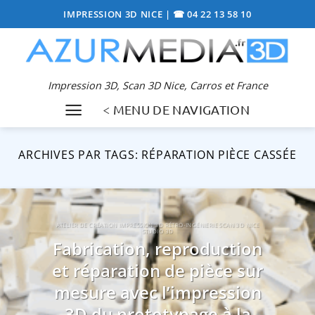
Passer
IMPRESSION 3D NICE
|
☎ 04 22 13 58 10
au
contenu
Impression 3D, Scan 3D Nice, Carros et France
< MENU DE NAVIGATION
ARCHIVES PAR TAGS:
RÉPARATION PIÈCE CASSÉE
ATELIER DE CRÉATION IMPRESSION 3D RÉTRO-INGÉNIERIE SCAN 3D NICE
STUDIO 3D
Fabrication, reproduction
et réparation de pièce sur
mesure avec l’impression
3D du prototypage à la