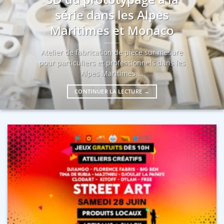
série dans les Alpes
Maritimes et Monaco
Atelier de fabrication de pièce sur mesure
pour particuliers et professionnels dans les
Alpes Maritimes ...
CONTINUER LA LECTURE
→