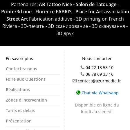
Partenaires:
AB Tattoo Nice - Salon de Tatouage
-
Printer3d.one
-
Florence FABRIS
-
Place for Art association
Street Art
Fabrication additive - 3D printing on French
Riviera - 3D-печать - 3D сканирование - 3D сканування -
3D друк
En savoir plus
Nous contacter
04 22 13 58 10
Contactez-nous
06 78 69 33 16
Foire aux Questions
contact@azurmedia.fr
Réalisations
Chat via Whatsapp
Zones d'intervention
Disponible en ligne du
Tarifs et délais
lundi au samedi
Présentation