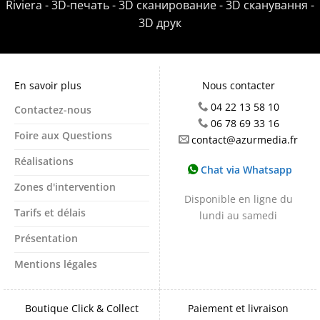
Riviera - 3D-печать - 3D сканирование - 3D сканування -
3D друк
En savoir plus
Nous contacter
04 22 13 58 10
Contactez-nous
06 78 69 33 16
Foire aux Questions
contact@azurmedia.fr
Réalisations
Chat via Whatsapp
Zones d'intervention
Disponible en ligne du
Tarifs et délais
lundi au samedi
Présentation
Mentions légales
Boutique Click & Collect
Paiement et livraison