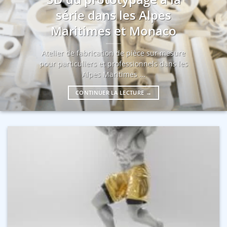
série dans les Alpes
Maritimes et Monaco
Atelier de fabrication de pièce sur mesure
pour particuliers et professionnels dans les
Alpes Maritimes ...
CONTINUER LA LECTURE
→