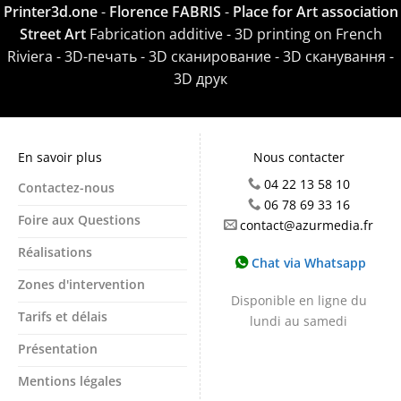
Printer3d.one
-
Florence FABRIS
-
Place for Art association
Street Art
Fabrication additive - 3D printing on French
Riviera - 3D-печать - 3D сканирование - 3D сканування -
3D друк
En savoir plus
Nous contacter
04 22 13 58 10
Contactez-nous
06 78 69 33 16
Foire aux Questions
contact@azurmedia.fr
Réalisations
Chat via Whatsapp
Zones d'intervention
Disponible en ligne du
Tarifs et délais
lundi au samedi
Présentation
Mentions légales