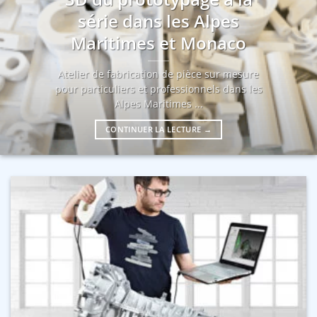
série dans les Alpes
Maritimes et Monaco
Atelier de fabrication de pièce sur mesure
pour particuliers et professionnels dans les
Alpes Maritimes ...
CONTINUER LA LECTURE
→