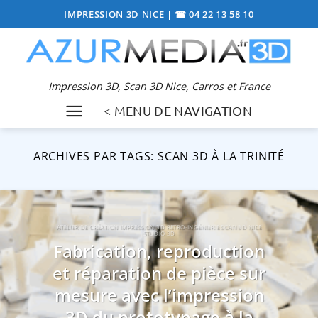
Passer
IMPRESSION 3D NICE
|
☎ 04 22 13 58 10
au
contenu
Impression 3D, Scan 3D Nice, Carros et France
< MENU DE NAVIGATION
ARCHIVES PAR TAGS:
SCAN 3D À LA TRINITÉ
ATELIER DE CRÉATION IMPRESSION 3D RÉTRO-INGÉNIERIE SCAN 3D NICE
STUDIO 3D
Fabrication, reproduction
et réparation de pièce sur
mesure avec l’impression
3D du prototypage à la