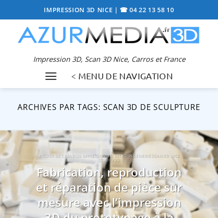
Passer
IMPRESSION 3D NICE
|
☎ 04 22 13 58 10
au
contenu
Impression 3D, Scan 3D Nice, Carros et France
< MENU DE NAVIGATION
ARCHIVES PAR TAGS:
SCAN 3D DE SCULPTURE
ATELIER DE CRÉATION IMPRESSION 3D RÉTRO-INGÉNIERIE SCAN 3D NICE
STUDIO 3D
Fabrication, reproduction
et réparation de pièce sur
mesure avec l’impression
3D du prototypage à la