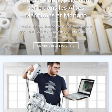
série dans les Alpes
Maritimes et Monaco
Atelier de fabrication de pièce sur mesure
pour particuliers et professionnels dans les
Alpes Maritimes ...
CONTINUER LA LECTURE
→