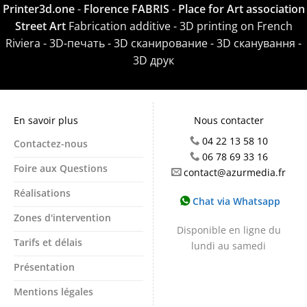
Printer3d.one
-
Florence FABRIS
-
Place for Art association
Street Art
Fabrication additive - 3D printing on French
Riviera - 3D-печать - 3D сканирование - 3D сканування -
3D друк
En savoir plus
Nous contacter
04 22 13 58 10
Contactez-nous
06 78 69 33 16
Foire aux Questions
contact@azurmedia.fr
Réalisations
Chat via Whatsapp
Zones d'intervention
Disponible en ligne du
Tarifs et délais
lundi au samedi
Présentation
Mentions légales