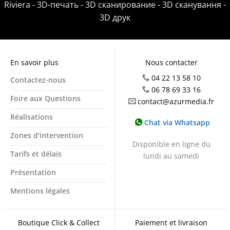
Riviera - 3D-печать - 3D сканирование - 3D сканування -
3D друк
En savoir plus
Nous contacter
04 22 13 58 10
Contactez-nous
06 78 69 33 16
Foire aux Questions
contact@azurmedia.fr
Réalisations
Chat via Whatsapp
Zones d'intervention
Disponible en ligne du
Tarifs et délais
lundi au samedi
Présentation
Mentions légales
Boutique Click & Collect
Paiement et livraison