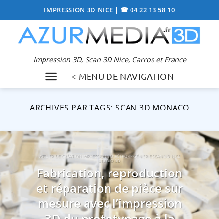
Passer
IMPRESSION 3D NICE
|
☎ 04 22 13 58 10
au
contenu
Impression 3D, Scan 3D Nice, Carros et France
< MENU DE NAVIGATION
ARCHIVES PAR TAGS:
SCAN 3D MONACO
ATELIER DE CRÉATION IMPRESSION 3D RÉTRO-INGÉNIERIE SCAN 3D NICE
STUDIO 3D
Fabrication, reproduction
et réparation de pièce sur
mesure avec l’impression
3D du prototypage à la