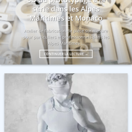
série dans les Alpes
Maritimes et Monaco
Atelier de fabrication de pièce sur mesure
pour particuliers et professionnels dans les
Alpes Maritimes ...
CONTINUER LA LECTURE
→