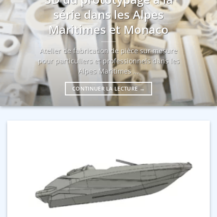
série dans les Alpes
Maritimes et Monaco
Atelier de fabrication de pièce sur mesure
pour particuliers et professionnels dans les
Alpes Maritimes ...
CONTINUER LA LECTURE
→