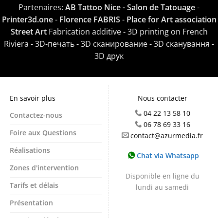
Partenaires:
AB Tattoo Nice - Salon de Tatouage
-
Printer3d.one
-
Florence FABRIS
-
Place for Art association
Street Art
Fabrication additive - 3D printing on French
Riviera - 3D-печать - 3D сканирование - 3D сканування -
3D друк
En savoir plus
Nous contacter
04 22 13 58 10
Contactez-nous
06 78 69 33 16
Foire aux Questions
contact@azurmedia.fr
Réalisations
Chat via Whatsapp
Zones d'intervention
Disponible en ligne du
Tarifs et délais
lundi au samedi
Présentation