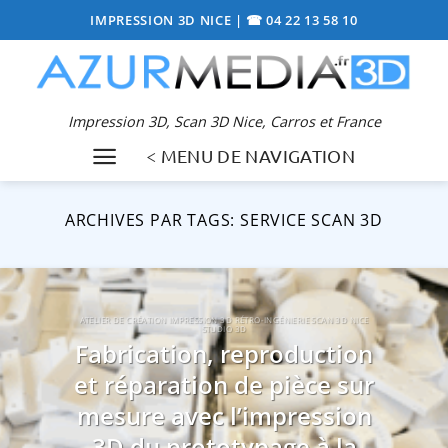
Passer
IMPRESSION 3D NICE
|
☎ 04 22 13 58 10
au
contenu
Impression 3D, Scan 3D Nice, Carros et France
< MENU DE NAVIGATION
ARCHIVES PAR TAGS:
SERVICE SCAN 3D
ATELIER DE CRÉATION IMPRESSION 3D RÉTRO-INGÉNIERIE SCAN 3D NICE
STUDIO 3D
Fabrication, reproduction
et réparation de pièce sur
mesure avec l’impression
3D du prototypage à la