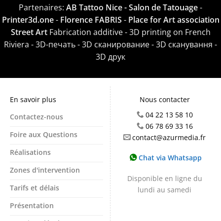
Partenaires:
AB Tattoo Nice - Salon de Tatouage
-
Printer3d.one
-
Florence FABRIS
-
Place for Art association
Street Art
Fabrication additive - 3D printing on French
Riviera - 3D-печать - 3D сканирование - 3D сканування -
3D друк
En savoir plus
Nous contacter
04 22 13 58 10
Contactez-nous
06 78 69 33 16
Foire aux Questions
contact@azurmedia.fr
Réalisations
Chat via Whatsapp
Zones d'intervention
Disponible en ligne du
Tarifs et délais
lundi au samedi
Présentation