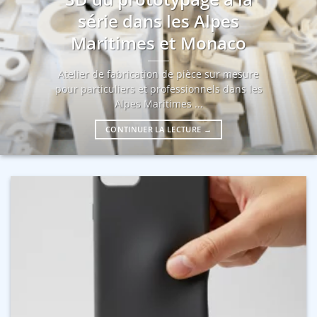
série dans les Alpes
Maritimes et Monaco
Atelier de fabrication de pièce sur mesure
pour particuliers et professionnels dans les
Alpes Maritimes ...
CONTINUER LA LECTURE
→