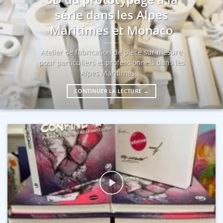
série dans les Alpes
Maritimes et Monaco
Atelier de fabrication de pièce sur mesure
pour particuliers et professionnels dans les
Alpes Maritimes ...
CONTINUER LA LECTURE
→