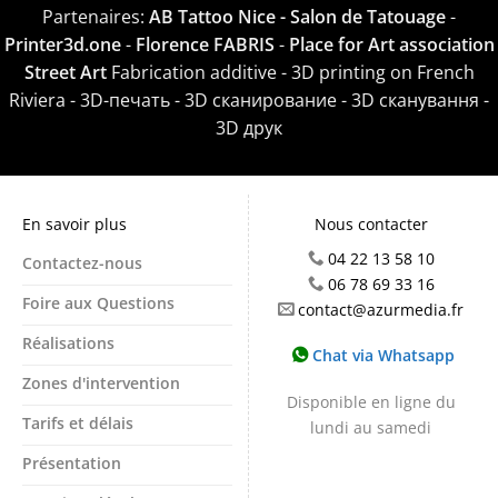
Partenaires:
AB Tattoo Nice - Salon de Tatouage
-
Printer3d.one
-
Florence FABRIS
-
Place for Art association
Street Art
Fabrication additive - 3D printing on French
Riviera - 3D-печать - 3D сканирование - 3D сканування -
3D друк
En savoir plus
Nous contacter
04 22 13 58 10
Contactez-nous
06 78 69 33 16
Foire aux Questions
contact@azurmedia.fr
Réalisations
Chat via Whatsapp
Zones d'intervention
Disponible en ligne du
Tarifs et délais
lundi au samedi
Présentation