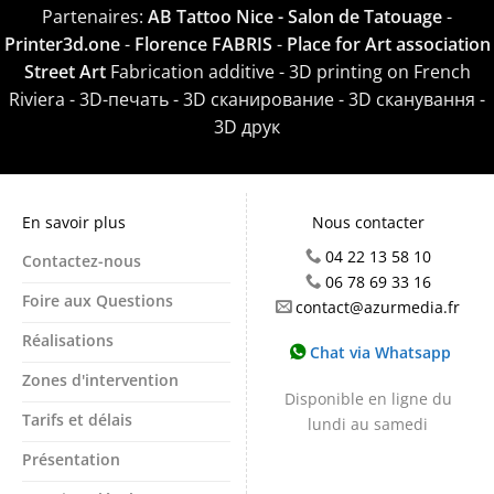
Partenaires:
AB Tattoo Nice - Salon de Tatouage
-
Printer3d.one
-
Florence FABRIS
-
Place for Art association
Street Art
Fabrication additive - 3D printing on French
Riviera - 3D-печать - 3D сканирование - 3D сканування -
3D друк
En savoir plus
Nous contacter
04 22 13 58 10
Contactez-nous
06 78 69 33 16
Foire aux Questions
contact@azurmedia.fr
Réalisations
Chat via Whatsapp
Zones d'intervention
Disponible en ligne du
Tarifs et délais
lundi au samedi
Présentation