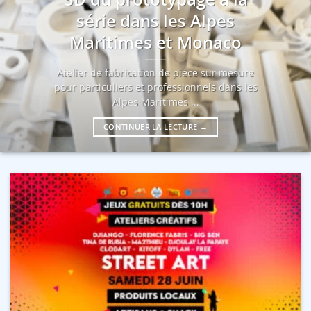
série dans les Alpes
Maritimes et Monaco
Atelier de fabrication de pièce sur mesure
pour particuliers et professionnels dans les
Alpes Maritimes ...
CONTINUER LA LECTURE
→