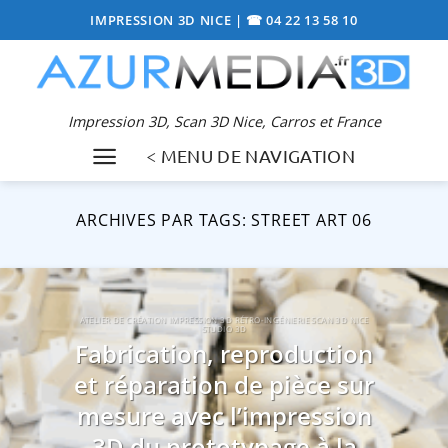
Passer
IMPRESSION 3D NICE
|
☎ 04 22 13 58 10
au
contenu
Impression 3D, Scan 3D Nice, Carros et France
< MENU DE NAVIGATION
ARCHIVES PAR TAGS:
STREET ART 06
ATELIER DE CRÉATION IMPRESSION 3D RÉTRO-INGÉNIERIE SCAN 3D NICE
STUDIO 3D
Fabrication, reproduction
et réparation de pièce sur
mesure avec l’impression
3D du prototypage à la