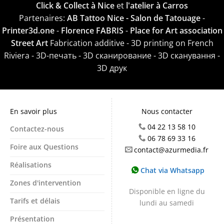
Click & Collect à Nice
et
l'atelier à Carros
Partenaires:
AB Tattoo Nice - Salon de Tatouage
-
Printer3d.one
-
Florence FABRIS
-
Place for Art association
Street Art
Fabrication additive - 3D printing on French
Riviera - 3D-печать - 3D сканирование - 3D сканування -
3D друк
En savoir plus
Nous contacter
04 22 13 58 10
Contactez-nous
06 78 69 33 16
Foire aux Questions
contact@azurmedia.fr
Réalisations
Chat via Whatsapp
Zones d'intervention
Disponible en ligne du
Tarifs et délais
lundi au samedi
Présentation