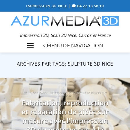
Passer
IMPRESSION 3D NICE
|
☎ 04 22 13 58 10
au
contenu
Impression 3D, Scan 3D Nice, Carros et France
< MENU DE NAVIGATION
ARCHIVES PAR TAGS:
SULPTURE 3D NICE
ATELIER DE CRÉATION IMPRESSION 3D RÉTRO-INGÉNIERIE SCAN 3D NICE
STUDIO 3D
Fabrication, reproduction
et réparation de pièce sur
mesure avec l’impression
3D du prototypage à la