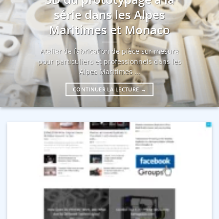
série dans les Alpes
Maritimes et Monaco
Atelier de fabrication de pièce sur mesure
pour particuliers et professionnels dans les
Alpes Maritimes ...
CONTINUER LA LECTURE
→