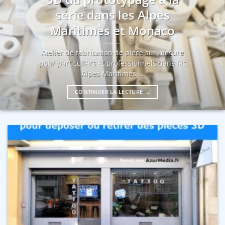
série dans les Alpes
Maritimes et Monaco
Atelier de fabrication de pièce sur mesure
pour particuliers et professionnels dans les
Alpes Maritimes ...
CONTINUER LA LECTURE
→