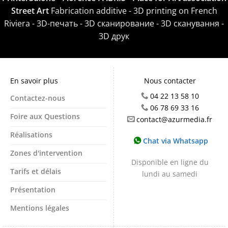
Street Art
Fabrication additive - 3D printing on French
Riviera - 3D-печать - 3D сканирование - 3D сканування -
3D друк
En savoir plus
Nous contacter
04 22 13 58 10
Contactez-nous
06 78 69 33 16
Foire aux Questions
contact@azurmedia.fr
Réalisations
Chat via Whatsapp
Zones d'intervention
Disponible en ligne du
Tarifs et délais
lundi au samedi
Présentation
Mentions légales