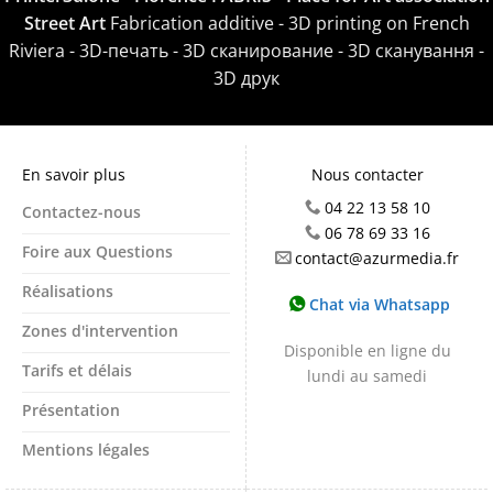
Street Art
Fabrication additive - 3D printing on French
Riviera - 3D-печать - 3D сканирование - 3D сканування -
3D друк
En savoir plus
Nous contacter
04 22 13 58 10
Contactez-nous
06 78 69 33 16
Foire aux Questions
contact@azurmedia.fr
Réalisations
Chat via Whatsapp
Zones d'intervention
Disponible en ligne du
Tarifs et délais
lundi au samedi
Présentation
Mentions légales