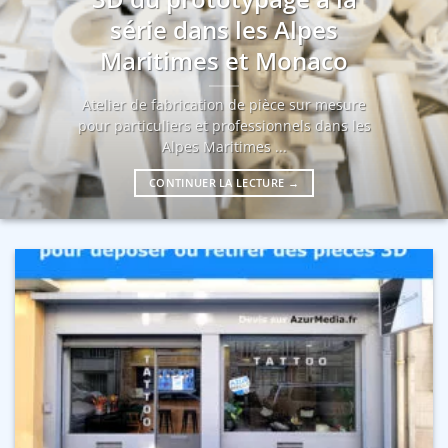
série dans les Alpes
Maritimes et Monaco
Atelier de fabrication de pièce sur mesure
pour particuliers et professionnels dans les
Alpes Maritimes ...
CONTINUER LA LECTURE
→