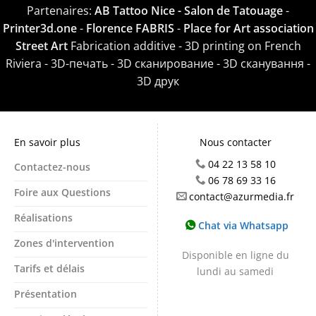
Partenaires:
AB Tattoo Nice - Salon de Tatouage
-
Printer3d.one
-
Florence FABRIS
-
Place for Art association
Street Art
Fabrication additive - 3D printing on French
Riviera - 3D-печать - 3D сканирование - 3D сканування -
3D друк
En savoir plus
Nous contacter
04 22 13 58 10
Contactez-nous
06 78 69 33 16
Foire aux Questions
contact@azurmedia.fr
Réalisations
Chat via Whatsapp
Zones d'intervention
Disponible en ligne du
Tarifs et délais
lundi au samedi
Présentation