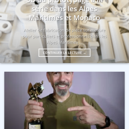
série dans les Alpes
Maritimes et Monaco
Atelier de fabrication de pièce sur mesure
pour particuliers et professionnels dans les
Alpes Maritimes ...
CONTINUER LA LECTURE
→