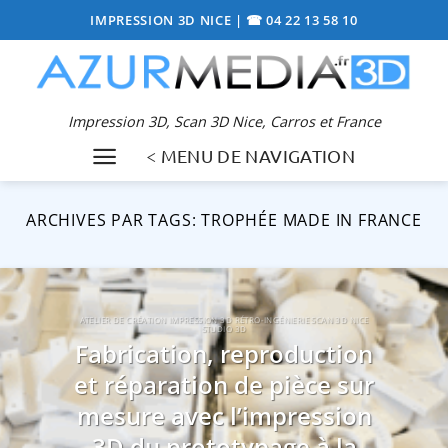
Passer
IMPRESSION 3D NICE
|
☎ 04 22 13 58 10
au
contenu
Impression 3D, Scan 3D Nice, Carros et France
< MENU DE NAVIGATION
ARCHIVES PAR TAGS:
TROPHÉE MADE IN FRANCE
ATELIER DE CRÉATION IMPRESSION 3D RÉTRO-INGÉNIERIE SCAN 3D NICE
STUDIO 3D
Fabrication, reproduction
et réparation de pièce sur
mesure avec l’impression
3D du prototypage à la