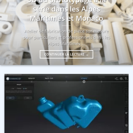
série dans les Alpes
Maritimes et Monaco
Atelier de fabrication de pièce sur mesure
pour particuliers et professionnels dans les
Alpes Maritimes ...
CONTINUER LA LECTURE
→