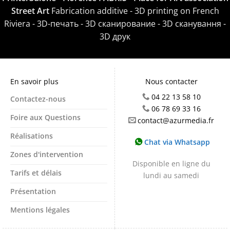
Street Art
Fabrication additive - 3D printing on French
Riviera - 3D-печать - 3D сканирование - 3D сканування -
3D друк
En savoir plus
Nous contacter
04 22 13 58 10
Contactez-nous
06 78 69 33 16
Foire aux Questions
contact@azurmedia.fr
Réalisations
Chat via Whatsapp
Zones d'intervention
Disponible en ligne du
Tarifs et délais
lundi au samedi
Présentation
Mentions légales