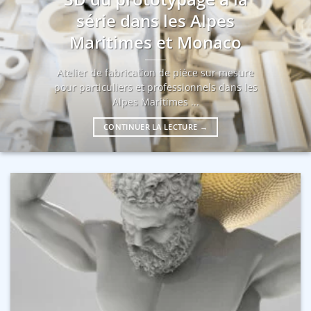
série dans les Alpes
Maritimes et Monaco
Atelier de fabrication de pièce sur mesure
pour particuliers et professionnels dans les
Alpes Maritimes ...
CONTINUER LA LECTURE
→