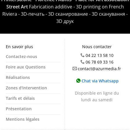
Street Art
Fabrication additive - 3D printing on French
Riviera - 3D-печать - 3D сканирование - 3D сканування -
3D друк
En savoir plus
Nous contacter
04 22 13 58 10
Contactez-nous
06 78 69 33 16
Foire aux Questions
contact@azurmedia.fr
Réalisations
Chat via Whatsapp
Zones d'intervention
Disponible en ligne du
Tarifs et délais
lundi au samedi
Présentation
Mentions légales