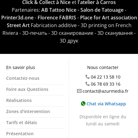
Click & Collect à Nice
et
l'atelier à Carros
Partenaires:
AB Tattoo Nice - Salon de Tatouage
-
Printer3d.one
-
Florence FABRIS
-
Place for Art association
Street Art
Fabrication additive - 3D printing on French
Riviera - 3D-печать - 3D сканирование - 3D сканування -
3D друк
En savoir plus
Nous contacter
04 22 13 58 10
Contactez-nous
06 78 69 33 16
Foire aux Questions
contact@azurmedia.fr
Réalisations
Chat via Whatsapp
Zones d'intervention
Disponible en ligne du
Tarifs et délais
lundi au samedi
Présentation