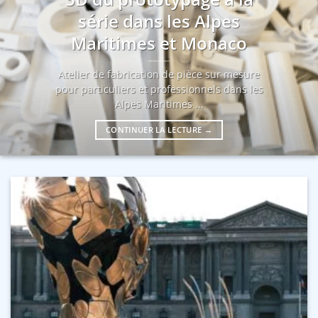
série dans les Alpes
Maritimes et Monaco
Atelier de fabrication de pièce sur mesure
pour particuliers et professionnels dans les
Alpes Maritimes ...
CONTINUER LA LECTURE
→