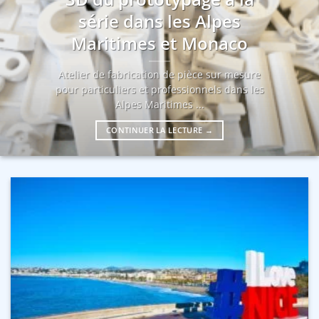
série dans les Alpes
Maritimes et Monaco
Atelier de fabrication de pièce sur mesure
pour particuliers et professionnels dans les
Alpes Maritimes ...
CONTINUER LA LECTURE
→