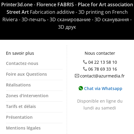
Printer3d.one
-
Florence FABRIS
-
Place for Art association
Street Art
Fabrication additive - 3D printing on French
Riviera - 3D-печать - 3D сканирование - 3D сканування -
3D друк
En savoir plus
Nous contacter
04 22 13 58 10
Contactez-nous
06 78 69 33 16
Foire aux Questions
contact@azurmedia.fr
Réalisations
Chat via Whatsapp
Zones d'intervention
Disponible en ligne du
Tarifs et délais
lundi au samedi
Présentation
Mentions légales