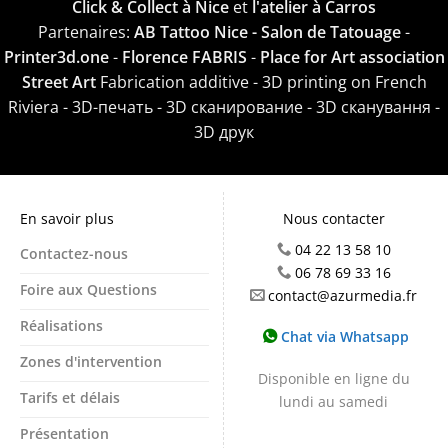
Click & Collect à Nice
et
l'atelier à Carros
Partenaires:
AB Tattoo Nice - Salon de Tatouage
-
Printer3d.one
-
Florence FABRIS
-
Place for Art association
Street Art
Fabrication additive - 3D printing on French
Riviera - 3D-печать - 3D сканирование - 3D сканування -
3D друк
En savoir plus
Nous contacter
04 22 13 58 10
Contactez-nous
06 78 69 33 16
Foire aux Questions
contact@azurmedia.fr
Réalisations
Chat via Whatsapp
Zones d'intervention
Disponible en ligne du
Tarifs et délais
lundi au samedi
Présentation