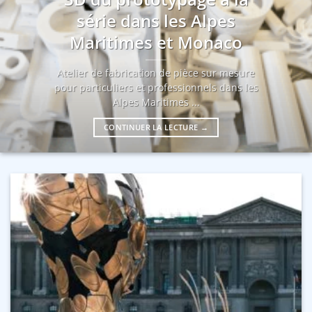
série dans les Alpes
Maritimes et Monaco
Atelier de fabrication de pièce sur mesure
pour particuliers et professionnels dans les
Alpes Maritimes ...
CONTINUER LA LECTURE
→