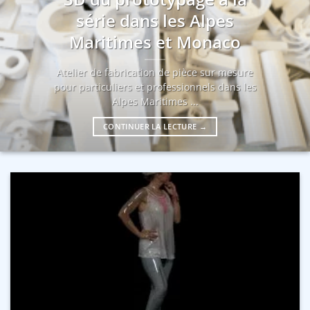
série dans les Alpes
Maritimes et Monaco
Atelier de fabrication de pièce sur mesure
pour particuliers et professionnels dans les
Alpes Maritimes ...
CONTINUER LA LECTURE
→