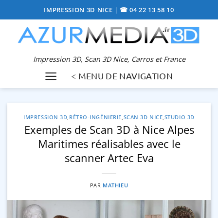
Passer
IMPRESSION 3D NICE
|
☎ 04 22 13 58 10
au
contenu
Impression 3D, Scan 3D Nice, Carros et France
< MENU DE NAVIGATION
IMPRESSION 3D
,
RÉTRO-INGÉNIERIE
,
SCAN 3D NICE
,
STUDIO 3D
Exemples de Scan 3D à Nice Alpes
Maritimes réalisables avec le
scanner Artec Eva
PAR
MATHIEU