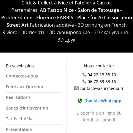
Click & Collect à Nice
et
l'atelier à Carros
Partenaires:
AB Tattoo Nice - Salon de Tatouage
-
Printer3d.one
-
Florence FABRIS
-
Place for Art association
Street Art
Fabrication additive - 3D printing on French
Riviera - 3D-печать - 3D сканирование - 3D сканування -
3D друк
En savoir plus
Nous contacter
04 22 13 58 10
Contactez-nous
06 78 69 33 16
Foire aux Questions
contact@azurmedia.fr
Réalisations
Chat via Whatsapp
Zones d'intervention
Disponible en ligne du
Tarifs et délais
lundi au samedi
Présentation