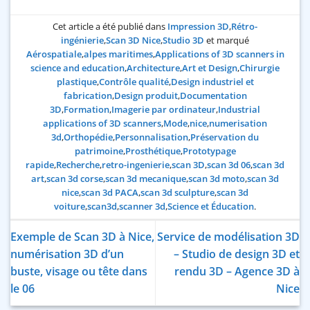
Cet article a été publié dans
Impression 3D
,
Rétro-
ingénierie
,
Scan 3D Nice
,
Studio 3D
et marqué
Aérospatiale
,
alpes maritimes
,
Applications of 3D scanners in
science and education
,
Architecture
,
Art et Design
,
Chirurgie
plastique
,
Contrôle qualité
,
Design industriel et
fabrication
,
Design produit
,
Documentation
3D
,
Formation
,
Imagerie par ordinateur
,
Industrial
applications of 3D scanners
,
Mode
,
nice
,
numerisation
3d
,
Orthopédie
,
Personnalisation
,
Préservation du
patrimoine
,
Prosthétique
,
Prototypage
rapide
,
Recherche
,
retro-ingenierie
,
scan 3D
,
scan 3d 06
,
scan 3d
art
,
scan 3d corse
,
scan 3d mecanique
,
scan 3d moto
,
scan 3d
nice
,
scan 3d PACA
,
scan 3d sculpture
,
scan 3d
voiture
,
scan3d
,
scanner 3d
,
Science et Éducation
.
Exemple de Scan 3D à Nice,
Service de modélisation 3D
numérisation 3D d’un
– Studio de design 3D et
buste, visage ou tête dans
rendu 3D – Agence 3D à
le 06
Nice