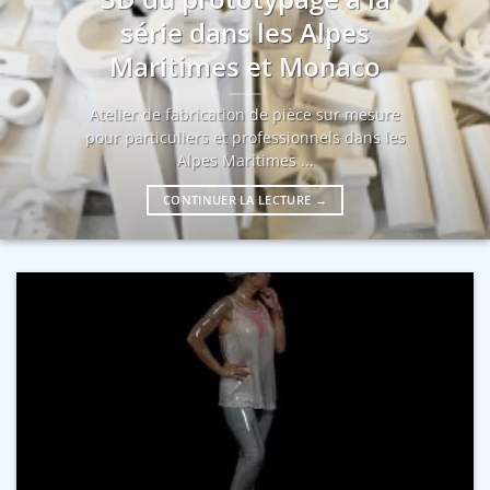
série dans les Alpes
Maritimes et Monaco
Atelier de fabrication de pièce sur mesure
pour particuliers et professionnels dans les
Alpes Maritimes ...
CONTINUER LA LECTURE
→