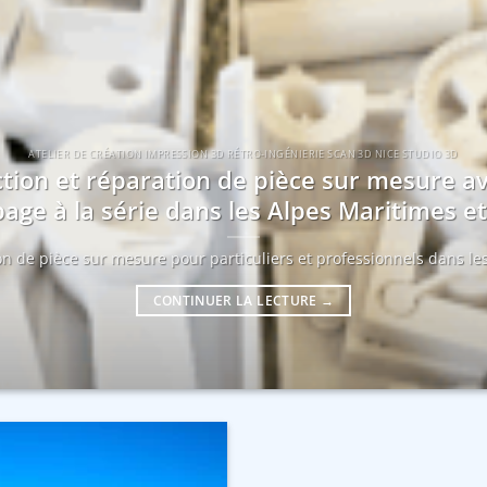
ATELIER DE CRÉATION IMPRESSION 3D RÉTRO-INGÉNIERIE SCAN 3D NICE STUDIO 3D
tion et réparation de pièce sur mesure a
age à la série dans les Alpes Maritimes 
ion de pièce sur mesure pour particuliers et professionnels dans les
CONTINUER LA LECTURE
→