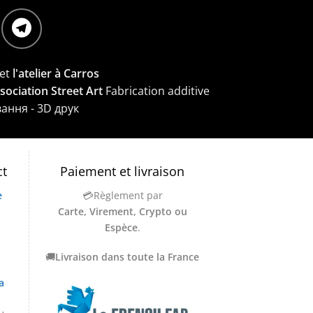
et
l'atelier à Carros
ssociation Street Art
Fabrication additive
вання - 3D друк
ct
Paiement et livraison
e
💳Règlement par
Carte, Virement, Crypto ou
Espèce
.
🚚
Livraison dans toute la France
a