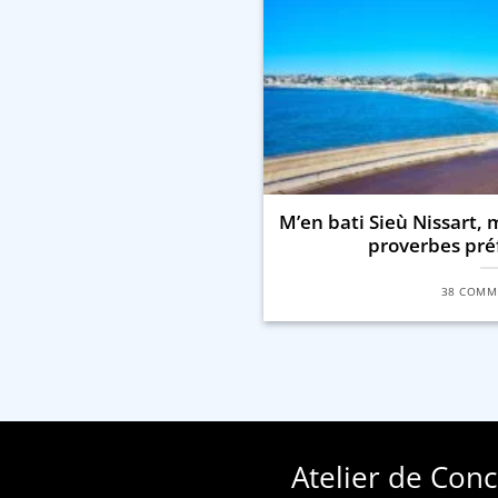
M’en bati Sieù Nissart, 
proverbes préf
38 COMM
Atelier de Con