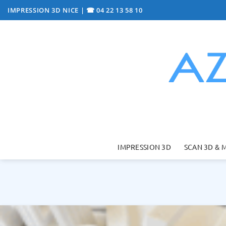
Passer
IMPRESSION 3D NICE
|
☎ 04 22 13 58 10
au
contenu
IMPRESSION 3D
SCAN 3D & 