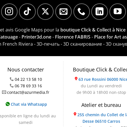
e et avis Google Maps pour la
boutique Click & Collect à Nice
 Tatouage
-
Printer3d.one
-
Florence FABRIS
-
Place for Art a
on French Riviera - 3D-печать - 3D сканирование - 3D скану
Nous contacter
Boutique Click & Colle
04 22 13 58 10
63 rue Rossini 06000 Nic
06 78 69 33 16
du Lundi au vendredi
contact@azurmedia.fr
de 9h00 à 18h00 non-stop
Chat via Whatsapp
Atelier et bureau
255 chemin du Collet de l
sponible en ligne du lundi au
Desse 06510 Carros
samedi