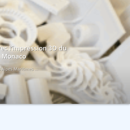
vec l’impression 3D du
et Monaco
 Alpes Maritimes ...