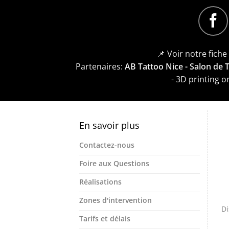
📌 Voir notre fich
Partenaires:
AB Tattoo Nice - Salon de
- 3D printing 
En savoir plus
Contactez-nous
Foire aux Questions
Réalisations
Zones d'intervention
Di
Tarifs et délais