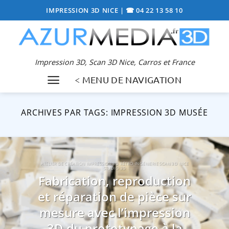
Passer
IMPRESSION 3D NICE
|
☎ 04 22 13 58 10
au
contenu
Impression 3D, Scan 3D Nice, Carros et France
< MENU DE NAVIGATION
ARCHIVES PAR TAGS:
IMPRESSION 3D MUSÉE
ATELIER DE CRÉATION IMPRESSION 3D RÉTRO-INGÉNIERIE SCAN 3D NICE
STUDIO 3D
Fabrication, reproduction
et réparation de pièce sur
mesure avec l’impression
3D du prototypage à la