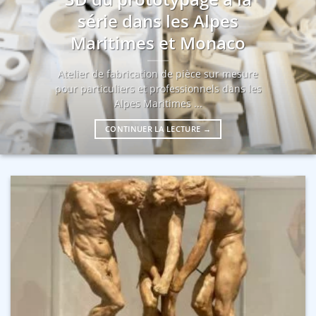
série dans les Alpes
Maritimes et Monaco
Atelier de fabrication de pièce sur mesure
pour particuliers et professionnels dans les
Alpes Maritimes ...
CONTINUER LA LECTURE
→