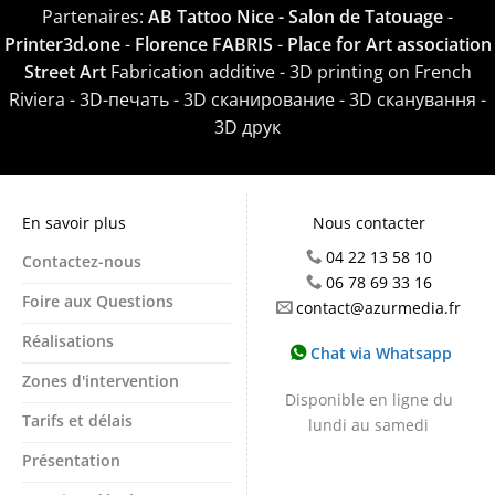
Partenaires:
AB Tattoo Nice - Salon de Tatouage
-
Printer3d.one
-
Florence FABRIS
-
Place for Art association
Street Art
Fabrication additive - 3D printing on French
Riviera - 3D-печать - 3D сканирование - 3D сканування -
3D друк
En savoir plus
Nous contacter
04 22 13 58 10
Contactez-nous
06 78 69 33 16
Foire aux Questions
contact@azurmedia.fr
Réalisations
Chat via Whatsapp
Zones d'intervention
Disponible en ligne du
Tarifs et délais
lundi au samedi
Présentation