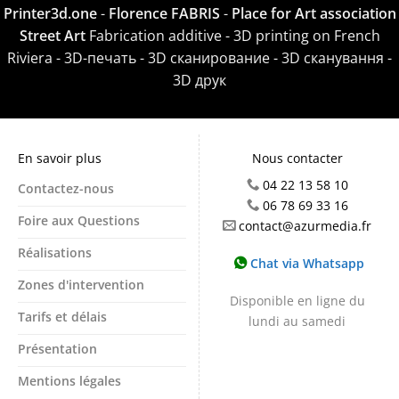
Printer3d.one
-
Florence FABRIS
-
Place for Art association
Street Art
Fabrication additive - 3D printing on French
Riviera - 3D-печать - 3D сканирование - 3D сканування -
3D друк
En savoir plus
Nous contacter
04 22 13 58 10
Contactez-nous
06 78 69 33 16
Foire aux Questions
contact@azurmedia.fr
Réalisations
Chat via Whatsapp
Zones d'intervention
Disponible en ligne du
Tarifs et délais
lundi au samedi
Présentation
Mentions légales