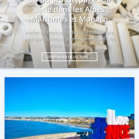
série dans les Alpes
Maritimes et Monaco
Atelier de fabrication de pièce sur mesure
pour particuliers et professionnels dans les
Alpes Maritimes ...
CONTINUER LA LECTURE
→