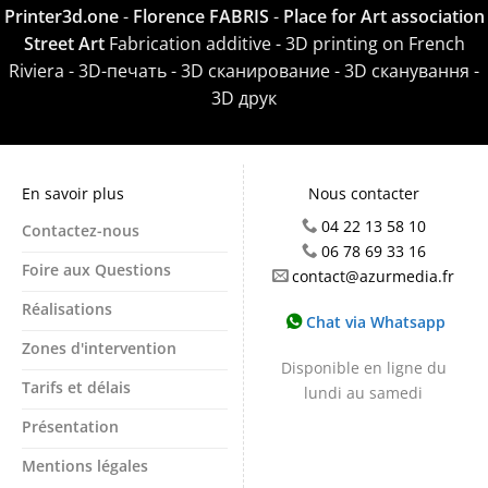
Printer3d.one
-
Florence FABRIS
-
Place for Art association
Street Art
Fabrication additive - 3D printing on French
Riviera - 3D-печать - 3D сканирование - 3D сканування -
3D друк
En savoir plus
Nous contacter
04 22 13 58 10
Contactez-nous
06 78 69 33 16
Foire aux Questions
contact@azurmedia.fr
Réalisations
Chat via Whatsapp
Zones d'intervention
Disponible en ligne du
Tarifs et délais
lundi au samedi
Présentation
Mentions légales