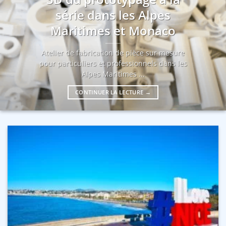
série dans les Alpes
Maritimes et Monaco
Atelier de fabrication de pièce sur mesure
pour particuliers et professionnels dans les
Alpes Maritimes ...
CONTINUER LA LECTURE
→